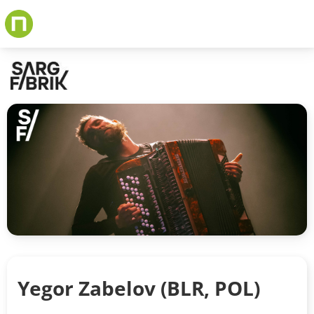
Skip
to
main
content
Yegor Zabelov (BLR, POL)