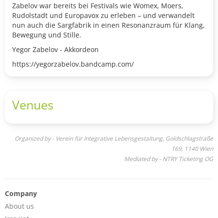
Zabelov war bereits bei Festivals wie Womex, Moers,
Rudolstadt und Europavox zu erleben – und verwandelt
nun auch die Sargfabrik in einen Resonanzraum für Klang,
Bewegung und Stille.
Yegor Zabelov - Akkordeon
https://yegorzabelov.bandcamp.com/
Venues
Organized by - Verein für Integrative Lebensgestaltung, Goldschlagstraße
169, 1140 Wien
Mediated by - NTRY Ticketing OG
Company
About us