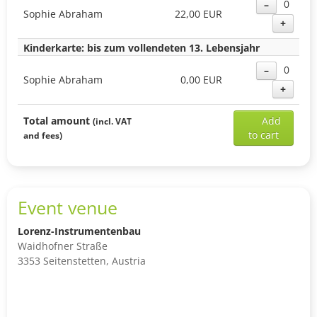
0
–
Sophie Abraham
22,00 EUR
+
Kinderkarte: bis zum vollendeten 13. Lebensjahr
0
–
Sophie Abraham
0,00 EUR
+
Add
Total amount
Add
(incl. VAT
sele
to cart
and fees)
ticke
to
shop
cart
Event venue
Lorenz-Instrumentenbau
Waidhofner Straße
3353 Seitenstetten, Austria