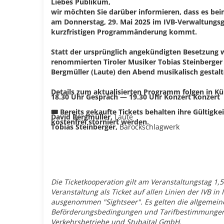
Liebes Publikum,
wir möchten Sie darüber informieren, dass es bei
am Donnerstag, 29. Mai 2025 im IVB-Verwaltungs
kurzfristigen Programmänderung kommt.
Statt der ursprünglich angekündigten Besetzung 
renommierten Tiroler Musiker Tobias Steinberger
Bergmüller (Laute) den Abend musikalisch gestalt
Details zum aktualisierten Programm folgen in Kü
18.30 Uhr Gespräch
—
19.30 Uhr Konzert Konzert
🎟️ Bereits gekaufte Tickets behalten ihre Gültig
David Bergmüller,
Laute
kostenfrei storniert werden.
Tobias Steinberger,
Barockschlagwerk​
Die Ticketkooperation gilt am Veranstaltungstag 1,
Veranstaltung als Ticket auf allen Linien der IVB in
ausgenommen "Sightseer". Es gelten die allgemein
Beförderungsbedingungen und Tarifbestimmungen
Verkehrsbetriebe und Stubaital GmbH.