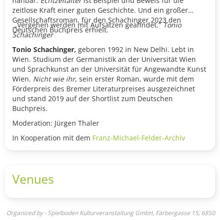
nahbar:
Echtzeitalter
ist Beispiel und Beweis für die
zeitlose Kraft einer guten Geschichte. Und ein großer
Gesellschaftsroman, für den Schachinger 2023 den
„Vergehen werden mit Aufsätzen geahndet.“
Tonio
Deutschen Buchpreis erhielt.
Schachinger
Tonio Schachinger,
geboren 1992 in New Delhi. Lebt in
Wien. Studium der Germanistik an der Universität Wien
und Sprachkunst an der Universität für Angewandte Kunst
Wien.
Nicht wie ihr
, sein erster Roman, wurde mit dem
Förderpreis des Bremer Literaturpreises ausgezeichnet
und stand 2019 auf der Shortlist zum Deutschen
Buchpreis.
Moderation: Jürgen Thaler
In Kooperation mit dem
Franz-Michael-Felder-Archiv
Venues
Organized by - Spielboden Kulturveranstaltung GmbH, Färbergasse 15, 6850