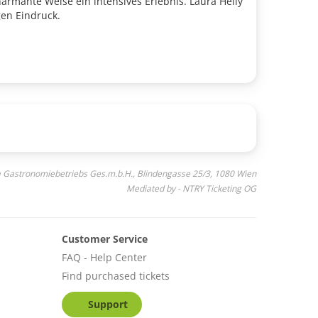
rmante Weise ein intensives Erlebnis. Laura Heily
gen Eindruck.
a Gastronomiebetriebs Ges.m.b.H., Blindengasse 25/3, 1080 Wien
Mediated by - NTRY Ticketing OG
Customer Service
FAQ - Help Center
Find purchased tickets
Support