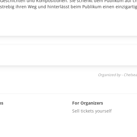
Geschichten und Kompositionen. Sie schenkt dem Publikum auf cha
elstrebig ihren Weg und hinterlässt beim Publikum einen einzigarti
Organized by - Chelse
es
For Organizers
Sell tickets yourself