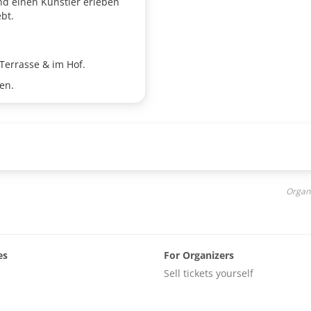
nd einen Künstler erleben
bt.
Terrasse & im Hof.
en.
Organi
es
For Organizers
Sell tickets yourself