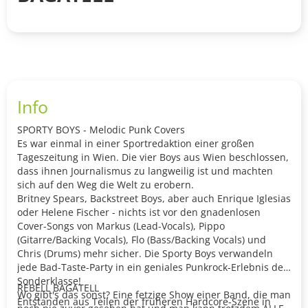
Info
SPORTY BOYS - Melodic Punk Covers
Es war einmal in einer Sportredaktion einer großen
Tageszeitung in Wien. Die vier Boys aus Wien beschlossen,
dass ihnen Journalismus zu langweilig ist und machten
sich auf den Weg die Welt zu erobern.
Britney Spears, Backstreet Boys, aber auch Enrique Iglesias
oder Helene Fischer - nichts ist vor den gnadenlosen
Cover-Songs von Markus (Lead-Vocals), Pippo
(Gitarre/Backing Vocals), Flo (Bass/Backing Vocals) und
Chris (Drums) mehr sicher. Die Sporty Boys verwandeln
jede Bad-Taste-Party in ein geniales Punkrock-Erlebnis der
Sonderklasse!
REBELL BAGATELL
Wo gibt's das sonst? Eine fetzige Show einer Band, die man
Entstanden aus Teilen der früheren Hardcore-Szene in