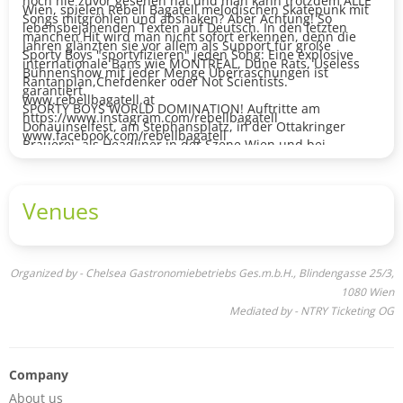
noch nie zuvor gesehen hat und man kann trotzdem ALLE
Wien, spielen Rebell Bagatell melodischen Skatepunk mit
Songs mitgröhlen und abshaken? Aber Achtung! So
lebensbejahenden Texten auf Deutsch. In den letzten
manchen Hit wird man nicht sofort erkennen, denn die
Jahren glänzten sie vor allem als Support für große
Sporty Boys "sportyfizieren" jeden Song: Eine explosive
internationale Bans wie MONTREAL, Dune Rats, Useless
Bühnenshow mit jeder Menge Überraschungen ist
Rantanplan,Chefdenker oder Not Scientists.
garantiert.
www.rebellbagatell.at
SPORTY BOYS WORLD DOMINATION! Auftritte am
https://www.instagram.com/rebellbagatell
Donauinselfest, am Stephansplatz, in der Ottakringer
www.facebook.com/rebellbagatell
Brauerei, als Headliner in der Szene Wien und bei
diversen Veranstaltungen waren erst der Anfang!
Werde auch DU ein SPORTY BOYLIEVER!
www.instagram.com/sportyboysofficial
Venues
www.facebook.com/sportyboysvienna
Organized by - Chelsea Gastronomiebetriebs Ges.m.b.H., Blindengasse 25/3,
1080 Wien
Mediated by - NTRY Ticketing OG
Company
About us