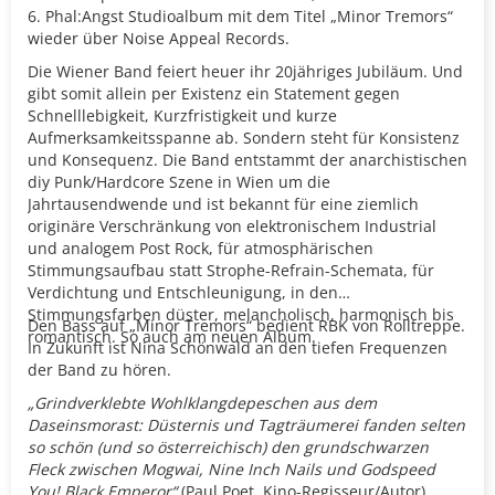
6. Phal:Angst Studioalbum mit dem Titel „Minor Tremors“
wieder über Noise Appeal Records.
Die Wiener Band feiert heuer ihr 20jähriges Jubiläum. Und
gibt somit allein per Existenz ein Statement gegen
Schnelllebigkeit, Kurzfristigkeit und kurze
Aufmerksamkeitsspanne ab. Sondern steht für Konsistenz
und Konsequenz. Die Band entstammt der anarchistischen
diy Punk/Hardcore Szene in Wien um die
Jahrtausendwende und ist bekannt für eine ziemlich
originäre Verschränkung von elektronischem Industrial
und analogem Post Rock, für atmosphärischen
Stimmungsaufbau statt Strophe-Refrain-Schemata, für
Verdichtung und Entschleunigung, in den
Stimmungsfarben düster, melancholisch, harmonisch bis
Den Bass auf „Minor Tremors“ bedient RBK von Rolltreppe.
romantisch. So auch am neuen Album.
In Zukunft ist Nina Schönwald an den tiefen Frequenzen
der Band zu hören.
„Grindverklebte Wohlklangdepeschen aus dem
Daseinsmorast: Düsternis und Tagträumerei fanden selten
so schön (und so österreichisch) den grundschwarzen
Fleck zwischen Mogwai, Nine Inch Nails und Godspeed
You!
Black Emperor“
(Paul Poet, Kino-Regisseur/Autor)