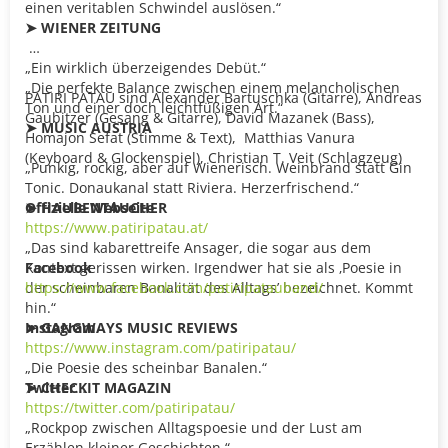
einen veritablen Schwindel auslösen.“
➤ WIENER ZEITUNG
„Ein wirklich überzeigendes Debüt.“
„Die perfekte Balance zwischen einem melancholischen
PATIRI PATAU sind Alexander Bartuschka (Gitarre), Andreas
Ton und einer doch leichtfüßigen Art.“
Gaubitzer (Gesang & Gitarre), David Mazanek (Bass),
➤ MUSIC AUSTRIA
Homajon Sefat (Stimme & Text), Matthias Vanura
(Keyboard & Glockenspiel), Christian T. Veit (Schlagzeug)
„Punkig, rockig, aber auf Wienerisch. Weinbrand statt Gin
Tonic. Donaukanal statt Riviera. Herzerfrischend.“
➤ HAUBENTAUCHER
Offizielle Webseite
https://www.patiripatau.at/
„Das sind kabarettreife Ansager, die sogar aus dem
Kontext gerissen wirken. Irgendwer hat sie als ‚Poesie in
Facebook
der scheinbaren Banalität des Alltags’ bezeichnet. Kommt
https://www.facebook.com/patiripatauband/
hin.“
➤ GANGWAYS MUSIC REVIEWS
Instagram
https://www.instagram.com/patiripatau/
„Die Poesie des scheinbar Banalen.“
➤ CHECKIT MAGAZIN
Twitter
https://twitter.com/patiripatau/
„Rockpop zwischen Alltagspoesie und der Lust am
Erzählen kleiner Geschichten.“