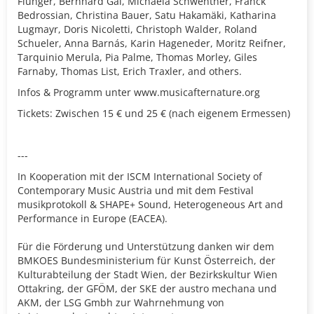
Flunger, Bernhard Gál, Michaela Schwentner, Franck
Bedrossian, Christina Bauer, Satu Hakamäki, Katharina
Lugmayr, Doris Nicoletti, Christoph Walder, Roland
Schueler, Anna Barnás, Karin Hageneder, Moritz Reifner,
Tarquinio Merula, Pia Palme, Thomas Morley, Giles
Farnaby, Thomas List, Erich Traxler, and others.
Infos & Programm unter www.musicafternature.org
Tickets: Zwischen 15 € und 25 € (nach eigenem Ermessen)
---
In Kooperation mit der ISCM International Society of
Contemporary Music Austria und mit dem Festival
musikprotokoll & SHAPE+ Sound, Heterogeneous Art and
Performance in Europe (EACEA).
Für die Förderung und Unterstützung danken wir dem
BMKOES Bundesministerium für Kunst Österreich, der
Kulturabteilung der Stadt Wien, der Bezirkskultur Wien
Ottakring, der GFÖM, der SKE der austro mechana und
AKM, der LSG Gmbh zur Wahrnehmung von