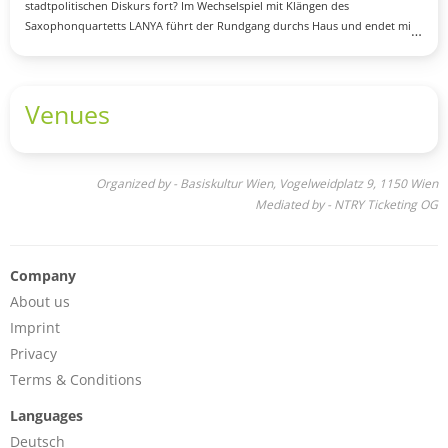
stadtpolitischen Diskurs fort? Im Wechselspiel mit Klängen des
Saxophonquartetts LANYA führt der Rundgang durchs Haus und endet mit
einem geselligen Ausklang in der Grätzel-Oase vor dem Museum.
Venues
Organized by - Basiskultur Wien, Vogelweidplatz 9, 1150 Wien
Mediated by - NTRY Ticketing OG
Company
About us
Imprint
Privacy
Terms & Conditions
Languages
Deutsch