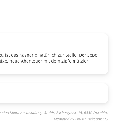
 ist das Kasperle natürlich zur Stelle. Der Seppl
stige, neue Abenteuer mit dem Zipfelmützler.
lboden Kulturveranstaltung GmbH, Färbergasse 15, 6850 Dornbirn
Mediated by - NTRY Ticketing OG