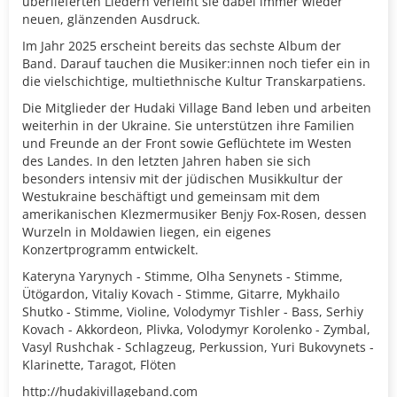
überlieferten Liedern verleiht sie dabei immer wieder
neuen, glänzenden Ausdruck.
Im Jahr 2025 erscheint bereits das sechste Album der
Band. Darauf tauchen die Musiker:innen noch tiefer ein in
die vielschichtige, multiethnische Kultur Transkarpatiens.
Die Mitglieder der Hudaki Village Band leben und arbeiten
weiterhin in der Ukraine. Sie unterstützen ihre Familien
und Freunde an der Front sowie Geflüchtete im Westen
des Landes. In den letzten Jahren haben sie sich
besonders intensiv mit der jüdischen Musikkultur der
Westukraine beschäftigt und gemeinsam mit dem
amerikanischen Klezmermusiker Benjy Fox-Rosen, dessen
Wurzeln in Moldawien liegen, ein eigenes
Konzertprogramm entwickelt.
Kateryna Yarynych - Stimme, Olha Senynets - Stimme,
Ütögardon, Vitaliy Kovach - Stimme, Gitarre, Mykhailo
Shutko - Stimme, Violine, Volodymyr Tishler - Bass, Serhiy
Kovach - Akkordeon, Plivka, Volodymyr Korolenko - Zymbal,
Vasyl Rushchak - Schlagzeug, Perkussion, Yuri Bukovynets -
Klarinette, Taragot, Flöten
http://hudakivillageband.com