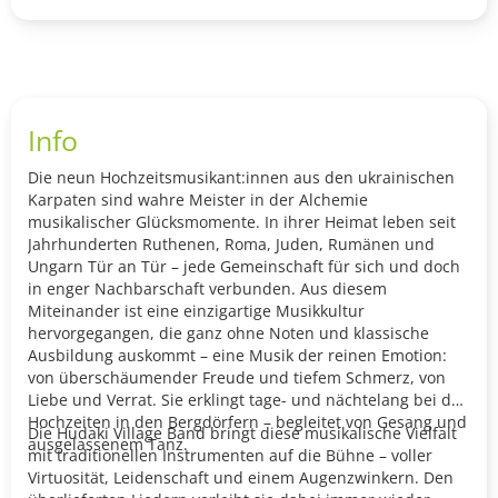
Info
Die neun Hochzeitsmusikant:innen aus den ukrainischen
Karpaten sind wahre Meister in der Alchemie
musikalischer Glücksmomente. In ihrer Heimat leben seit
Jahrhunderten Ruthenen, Roma, Juden, Rumänen und
Ungarn Tür an Tür – jede Gemeinschaft für sich und doch
in enger Nachbarschaft verbunden. Aus diesem
Miteinander ist eine einzigartige Musikkultur
hervorgegangen, die ganz ohne Noten und klassische
Ausbildung auskommt – eine Musik der reinen Emotion:
von überschäumender Freude und tiefem Schmerz, von
Liebe und Verrat. Sie erklingt tage- und nächtelang bei den
Hochzeiten in den Bergdörfern – begleitet von Gesang und
Die Hudaki Village Band bringt diese musikalische Vielfalt
ausgelassenem Tanz.
mit traditionellen Instrumenten auf die Bühne – voller
Virtuosität, Leidenschaft und einem Augenzwinkern. Den