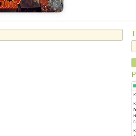
T
P
K
K
F
N
P
K