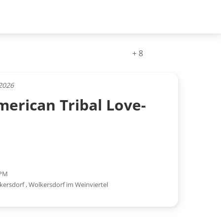
+ 8
2026
erican Tribal Love­-
l
 PM
lkersdorf
,
Wolkersdorf im Weinviertel