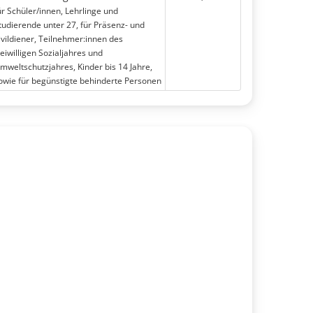
ür Schüler/innen, Lehrlinge und
tudierende unter 27, für Präsenz- und
ivildiener, Teilnehmer:innen des
reiwilligen Sozialjahres und
mweltschutzjahres, Kinder bis 14 Jahre,
owie für begünstigte behinderte Personen