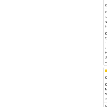
K
K
F
N
P
K
f
S
Z
f
U
s
K
K
F
N
P
K