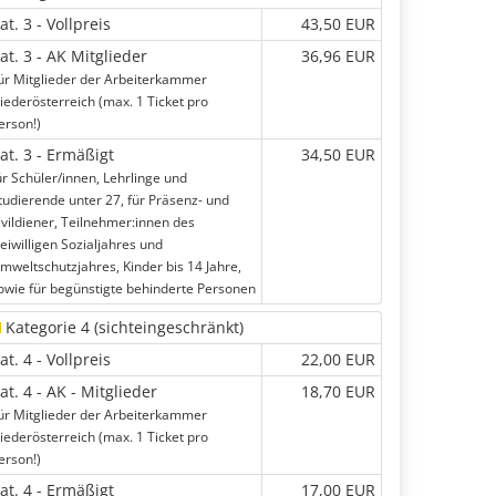
at. 3 - Vollpreis
43,50 EUR
at. 3 - AK Mitglieder
36,96 EUR
ür Mitglieder der Arbeiterkammer
iederösterreich (max. 1 Ticket pro
erson!)
at. 3 - Ermäßigt
34,50 EUR
ür Schüler/innen, Lehrlinge und
tudierende unter 27, für Präsenz- und
ivildiener, Teilnehmer:innen des
reiwilligen Sozialjahres und
mweltschutzjahres, Kinder bis 14 Jahre,
owie für begünstigte behinderte Personen
Kategorie 4 (sichteingeschränkt)
at. 4 - Vollpreis
22,00 EUR
at. 4 - AK - Mitglieder
18,70 EUR
ür Mitglieder der Arbeiterkammer
iederösterreich (max. 1 Ticket pro
erson!)
at. 4 - Ermäßigt
17,00 EUR