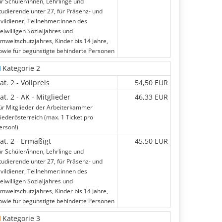
ür Schüler/innen, Lehrlinge und
tudierende unter 27, für Präsenz- und
ivildiener, Teilnehmer:innen des
reiwilligen Sozialjahres und
mweltschutzjahres, Kinder bis 14 Jahre,
owie für begünstigte behinderte Personen
Kategorie 2
at. 2 - Vollpreis
54,50 EUR
at. 2 - AK - Mitglieder
46,33 EUR
ür Mitglieder der Arbeiterkammer
iederösterreich (max. 1 Ticket pro
erson!)
at. 2 - Ermäßigt
45,50 EUR
ür Schüler/innen, Lehrlinge und
tudierende unter 27, für Präsenz- und
ivildiener, Teilnehmer:innen des
reiwilligen Sozialjahres und
mweltschutzjahres, Kinder bis 14 Jahre,
owie für begünstigte behinderte Personen
Kategorie 3