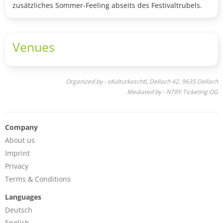
zusätzliches Sommer-Feeling abseits des Festivaltrubels.
Wave One Ticket: Festivalpass (alle Acts, Parken & Camping
inklusive)
Venues
Vorläufiges Line-Up
•ATTWENGER
•HECKSPOILER
•LISTIG LUSTIG
Organized by - sKulturkaschtl, Dellach 42, 9635 Dellach
•TRAMHAUS
Mediated by - NTRY Ticketing OG
•kleinerDrei
•PAUL WAKO
•DHEAD SOUND EXPERIENCE
•LARA LÖWENSTEIN
Company
•WHISH TO WONDER
About us
•CHRIS DELOKI
Imprint
•NADIN
•FAIRTRADE FLOYD
Privacy
•MICHI K.
Terms & Conditions
•JONAS THOMA
•pepe
Languages
•JENNY & STEPHI
Deutsch
•THE ENVILS
English