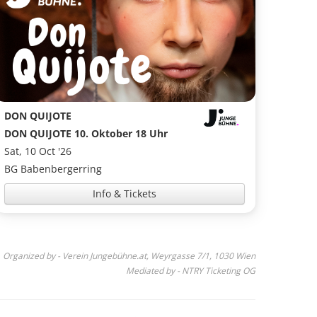
DON QUIJOTE
DON QUIJOTE 10. Oktober 18 Uhr
Sat, 10 Oct '26
BG Babenbergerring
Info & Tickets
Organized by - Verein Jungebühne.at, Weyrgasse 7/1, 1030 Wien
Mediated by - NTRY Ticketing OG