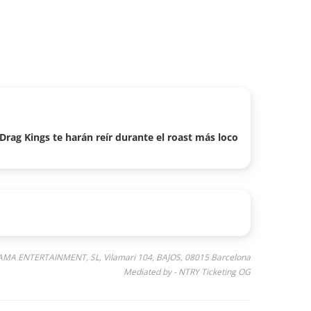
Drag Kings te harán reír durante el roast más loco
AMA ENTERTAINMENT, SL, Vilamari 104, BAJOS, 08015 Barcelona
Mediated by - NTRY Ticketing OG