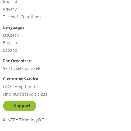
Kategorie 2: Freie Platzwahl bei Konzertbestuhlung nach
Imprint
der 3.Tischreihe. Euro 23,-
Privacy
Gruppe: Ab 6 Personen Kategorie 1 zugewiesener Platz
Terms & Conditions
an Tischen. Euro 23,-
Languages
Deutsch
English
Español
For Organizers
Sell tickets yourself
Customer Service
FAQ - Help Center
Find purchased tickets
Support
©
NTRY Ticketing OG