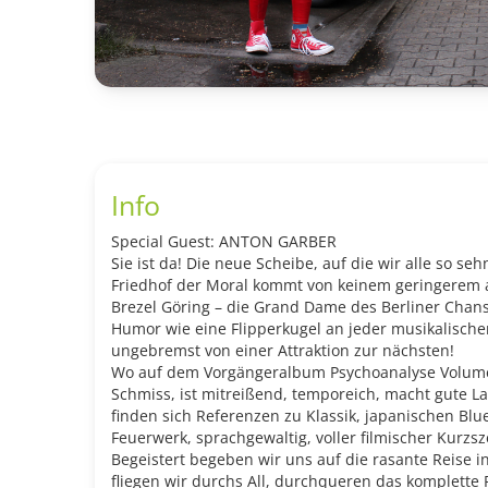
Info
Special Guest: ANTON GARBER
Sie ist da! Die neue Scheibe, auf die wir alle so se
Friedhof der Moral kommt von keinem geringerem a
Brezel Göring – die Grand Dame des Berliner Chan
Humor wie eine Flipperkugel an jeder musikalische
ungebremst von einer Attraktion zur nächsten!
Wo auf dem Vorgängeralbum Psychoanalyse Volume 2 
Schmiss, ist mitreißend, temporeich, macht gute Lau
finden sich Referenzen zu Klassik, japanischen Blu
Feuerwerk, sprachgewaltig, voller filmischer Kurz
Begeistert begeben wir uns auf die rasante Reise i
fliegen wir durchs All, durchqueren das komplette 