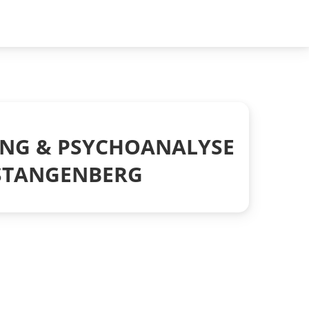
ING & PSYCHOANALYSE
H STANGENBERG