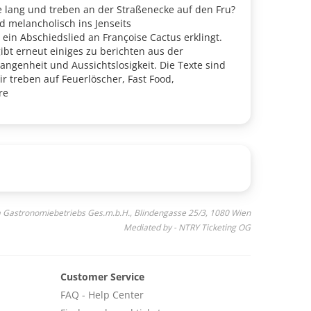
e lang und treben an der Straßenecke auf den Fru?
d melancholisch ins Jenseits
 ein Abschiedslied an Françoise Cactus erklingt.
bt erneut einiges zu berichten aus der
genheit und Aussichtslosigkeit. Die Texte sind
ir treben auf Feuerlöscher, Fast Food,
re
 Moral. Seine Band Psychoanalyse ist eine illustre
 ihren ungewöhnlichen Klängen und Stimmen die
a Gastronomiebetriebs Ges.m.b.H., Blindengasse 25/3, 1080 Wien
Mediated by - NTRY Ticketing OG
Customer Service
FAQ - Help Center