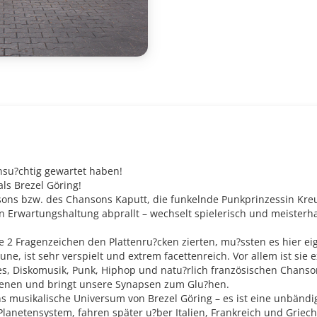
hnsu?chtig gewartet haben!
ls Brezel Göring!
sons bzw. des Chansons Kaputt, die funkelnde Punkprinzessin Kre
n Erwartungshaltung abprallt – wechselt spielerisch und meisterh
Fragenzeichen den Plattenru?cken zierten, mu?ssten es hier eige
ne, ist sehr verspielt und extrem facettenreich. Vor allem ist sie 
es, Diskomusik, Punk, Hiphop und natu?rlich französischen Chanson
szenen und bringt unsere Synapsen zum Glu?hen.
ns musikalische Universum von Brezel Göring – es ist eine unbändi
Planetensystem, fahren später u?ber Italien, Frankreich und Griec