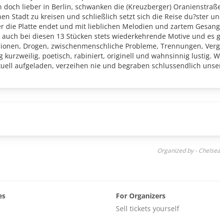
 doch lieber in Berlin, schwanken die (Kreuzberger) Oranienstraß
n Stadt zu kreisen und schließlich setzt sich die Reise du?ster un
der die Platte endet und mit lieblichen Melodien und zartem Gesang
 auch bei diesen 13 Stücken stets wiederkehrende Motive und es gi
onen, Drogen, zwischenmenschliche Probleme, Trennungen, Vergan
 kurzweilig, poetisch, rabiniert, originell und wahnsinnig lustig. W
xuell aufgeladen, verzeihen nie und begraben schlussendlich unse
ch neu. Und er hat sich Mitreisende an Bord geholt bei Friedhof der
euzberg, Taiwan, Frankreich, Chile und dem Sorbenland, die mit
Organized by - Chelse
es
For Organizers
Sell tickets yourself