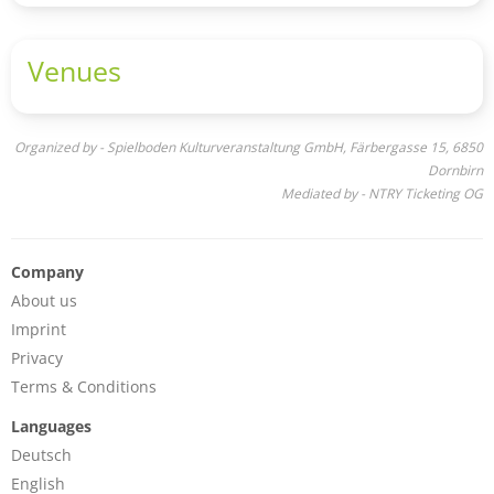
Beliebigkeit abrutscht und selbst in den ruhigeren
Momenten hypnotischen Drive entwickelt, zeugt von den
Songwriting-Qualitäten des Trios. Also: Besser Hammer
Venues
und Nägel zuhause lassen und der Band bei der
Zerlegung von Genregrenzen mit der Kettensäge zur Hand
gehen.“
Organized by - Spielboden Kulturveranstaltung GmbH, Färbergasse 15, 6850
Dornbirn
Mediated by - NTRY Ticketing OG
Company
About us
Imprint
Privacy
Terms & Conditions
Languages
Deutsch
English