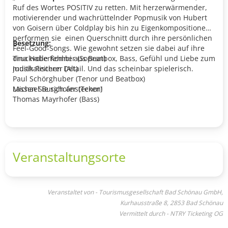
Ruf des Wortes POSITIV zu retten. Mit herzerwärmender,
motivierender und wachrüttelnder Popmusik von Hubert
von Goisern über Coldplay bis hin zu Eigenkompositionen,
performen sie einen Querschnitt durch ihre persönlichen
Besetzung:
Feel-Good-Songs. Wie gewohnt setzen sie dabei auf ihre
druckvolle Kombi aus Beatbox, Bass, Gefühl und Liebe zum
Tina Haberfehlner (Sopran)
musikalischen Detail. Und das scheinbar spielerisch.
Judith Reiterer (Alt)
Paul Schörghuber (Tenor und Beatbox)
Lassen Sie sich anstecken!
Michael Burghofer (Tenor)
Thomas Mayrhofer (Bass)
Veranstaltungsorte
Veranstaltet von - Tourismusgesellschaft Bad Schönau GmbH,
Kurhausstraße 8, 2853 Bad Schönau
Vermittelt durch - NTRY Ticketing OG