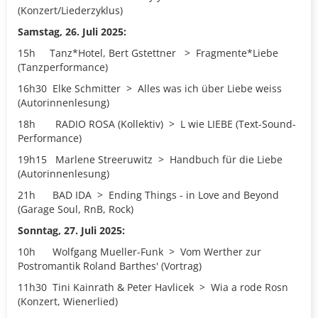
(Konzert/Liederzyklus)
Samstag, 26. Juli 2025:
15h
Tanz*Hotel, Bert Gstettner
>
Fragmente*Liebe
(Tanzperformance)
16h30 Elke Schmitter > Alles was ich über Liebe weiss
(Autorinnenlesung)
18h
RADIO ROSA (Kollektiv)
>
L wie LIEBE (Text-Sound-
Performance)
19h15
Marlene Streeruwitz > Handbuch für die Liebe
(Autorinnenlesung)
21h
BAD IDA
>
Ending Things - in Love and Beyond
(
Garage Soul, RnB, Rock)
Sonntag, 27. Juli 2025:
10h
Wolfgang Mueller-Funk
>
Vom Werther zur
Postromantik Roland Barthes'
(Vortrag)
11h30
Tini Kainrath
& Peter Havlicek
>
Wia a rode Rosn
(
Konzert, Wienerlied)