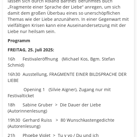
lassen sich durch Roland Barthes’ berühmtes Buch
„Fragmente einer Sprache der Liebe“ anregen, um sich
damit dem großen Überbau eines so unerschöpflichen
Themas wie der Liebe anzunähern. In einer Gegenwart mit
vielfältigen Krisen kann eine Auseinandersetzung mit der
Liebe nur heilsam sein.
Programm
FREITAG, 25. Juli 2025:
16h
Festivaleröffnung
(
Michael Kos, Bgm. Stefan
Schmid)
16h30 Ausstellung, FRAGMENTE EINER BILDSPRACHE DER
LIEBE
Opening 1
(
Silvie Aigner)
,
Zugang nur mit
Festivalticket
18h
Sabine Gruber > Die Dauer der Liebe
(Autorinnenlesung)
19h30
Gerhard Ruiss
>
80 Wunschkastengedichte
(Autorenlesung)
21h
Phoebe Violet > Tu y yo / Du und ich