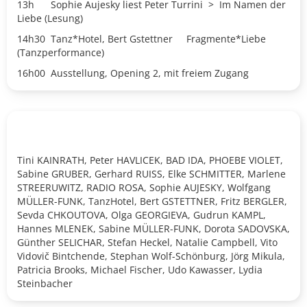
13h
Sophie Aujesky
liest Peter Turrini
>
Im Namen der
Liebe (Lesung)
14h30
Tanz*Hotel, Bert Gstettner
Fragmente*Liebe
(Tanzperformance)
16h00 Ausstellung, Opening 2
, mit
freiem Zugang
Tini KAINRATH, Peter HAVLICEK, BAD IDA, PHOEBE VIOLET,
Sabine GRUBER, Gerhard RUISS, Elke SCHMITTER, Marlene
STREERUWITZ, RADIO ROSA, Sophie AUJESKY, Wolfgang
MÜLLER-FUNK, TanzHotel, Bert GSTETTNER, Fritz BERGLER,
Sevda CHKOUTOVA, Olga GEORGIEVA, Gudrun KAMPL,
Hannes MLENEK, Sabine MÜLLER-FUNK, Dorota SADOVSKA,
Günther SELICHAR, Stefan Heckel, Natalie Campbell, Vito
Vidovič Bintchende, Stephan Wolf-Schönburg, Jörg Mikula,
Patricia Brooks, Michael Fischer, Udo Kawasser, Lydia
Steinbacher