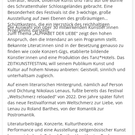
Literatur, Musik, bildende Kunst und Tanz auf die Bühne
des Schrattenthaler Schlossgeländes gebracht. Eine
Besonderheit des Festivals ist die 3-wöchige, große
Ausstellung auf zwei Ebenen des großräumigen
Schüttkastens, die ein Herzstück des reichhaltigen
Die Auswahl von über 30 mitwirkenden Künstler:innen
Programms darstellt.
zum Thema „ALPHABET DER LIEBE“ zeigt den hohen
Anspruch, den die Intendanz an sein Programm stellt.
Bekannte Literat:innen sind in der Besetzung genauso zu
finden wie coole Konzert-Gigs, etablierte bildende
Künstler:innen und eine Produktion des Tanz*Hotels. Das
ZEITKUNSTFESTIVAL will seinem Publikum Kunst und
Kultur auf hohem Niveau anbieten: Geistvoll, sinnlich und
unterhaltsam zugleich.
Auf einem literarischen Hintergrund, nämlich auf Person
und Dichtung Nikolaus Lenaus, fußte bereits das Festival
„Weltschmerz reloaded“ von 2022. Drei Jahre später führt
das neue Festivalformat vom Weltschmerz zur Liebe, von
Lenau zu Roland Barthes, von der Romantik zur
Postromantik.
Literaturbeiträge, Konzerte, Kulturtheorie, eine
Performance und eine Ausstellung zeitgenössischer Kunst