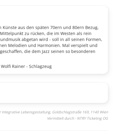
n Künste aus den späten 70ern und 80ern Bezug,
ittelpunkt zu rücken, die im Westen als rein
grundmusik abgetan wird - soll in all seinen Formen,
chen Melodien und Harmonien. Mal verspielt und
 geschaffen, die dem Jazz seinen so besonderen
 Wolfi Rainer - Schlagzeug
ür Integrative Lebensgestaltung, Goldschlagstraße 169, 1140 Wien
Vermittelt durch - NTRY Ticketing OG