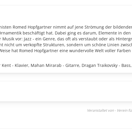
nisten Romed Hopfgartner nimmt auf jene Strömung der bildende
rnamentik beschäftigt hat. Dabei ging es darum, Elemente in den M
 Musik vor: Jazz - ein Genre, das oft als verstaubt oder als Hinter
eht nicht um verkopfte Strukturen, sondern um schöne Linien zwis
Weise hat Romed Hopfgartner eine wundervolle Welt voller Farben
Kent - Klavier, Mahan Mirarab - Gitarre, Dragan Traikovsky - Bass,
Veranstaltet von - Verein f