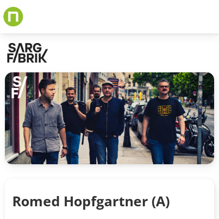
Skip
to
main
content
Romed Hopfgartner (A)