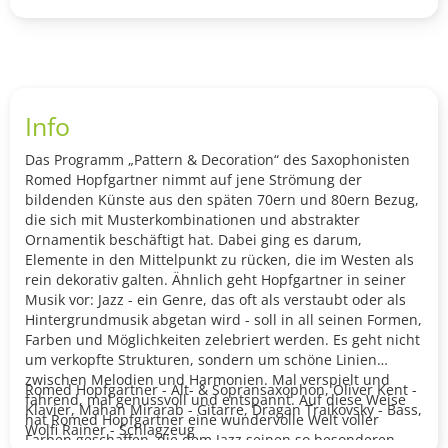
Info
Das Programm „Pattern & Decoration“ des Saxophonisten
Romed Hopfgartner nimmt auf jene Strömung der
bildenden Künste aus den späten 70ern und 80ern Bezug,
die sich mit Musterkombinationen und abstrakter
Ornamentik beschäftigt hat. Dabei ging es darum,
Elemente in den Mittelpunkt zu rücken, die im Westen als
rein dekorativ galten. Ähnlich geht Hopfgartner in seiner
Musik vor: Jazz - ein Genre, das oft als verstaubt oder als
Hintergrundmusik abgetan wird - soll in all seinen Formen,
Farben und Möglichkeiten zelebriert werden. Es geht nicht
um verkopfte Strukturen, sondern um schöne Linien
zwischen Melodien und Harmonien. Mal verspielt und
Romed Hopfgartner - Alt- & Sopransaxophon, Oliver Kent -
fahrend, mal genussvoll und entspannt. Auf diese Weise
Klavier, Mahan Mirarab - Gitarre, Dragan Traikovsky - Bass,
hat Romed Hopfgartner eine wundervolle Welt voller
Wolfi Rainer - Schlagzeug
Farben geschaffen, die dem Jazz seinen so besonderen