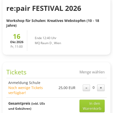
re:pair FESTIVAL 2026
Workshop für Schulen: Kreatives Webstopfen (10 - 18
Jahre)
16
Ende 12:40 Uhr
Okt 2026
MQ Raum D
,
Wien
Fr, 11:00
Tickets
Menge wählen
Anmeldung Schule
0
Noch wenige Tickets
25,00 EUR
–
+
verfügbar!
Add
Gesamtpreis
In den
(inkl. USt
sele
Warenkorb
und Gebühren)
ticke