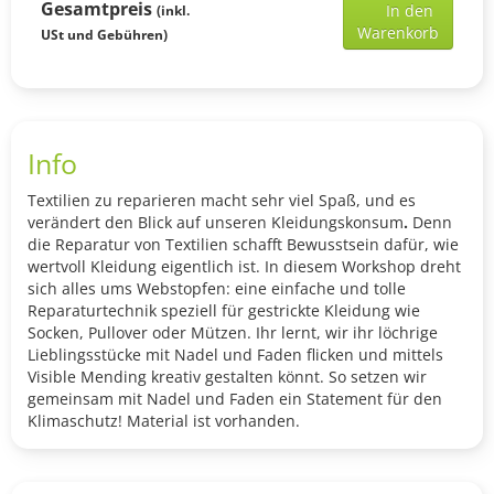
Add
Gesamtpreis
In den
(inkl.
selec
Warenkorb
USt und Gebühren)
ticke
to
shop
cart
Info
Textilien zu reparieren macht sehr viel Spaß, und es
verändert den Blick auf unseren Kleidungskonsum
.
Denn
die Reparatur von Textilien schafft Bewusstsein dafür, wie
wertvoll Kleidung eigentlich ist. In diesem Workshop dreht
sich alles ums Webstopfen: eine einfache und tolle
Reparaturtechnik speziell für gestrickte Kleidung wie
Socken, Pullover oder Mützen. Ihr lernt, wir ihr löchrige
Lieblingsstücke mit Nadel und Faden flicken und mittels
Visible Mending kreativ gestalten könnt. So setzen wir
gemeinsam mit Nadel und Faden ein Statement für den
Klimaschutz! Material ist vorhanden.