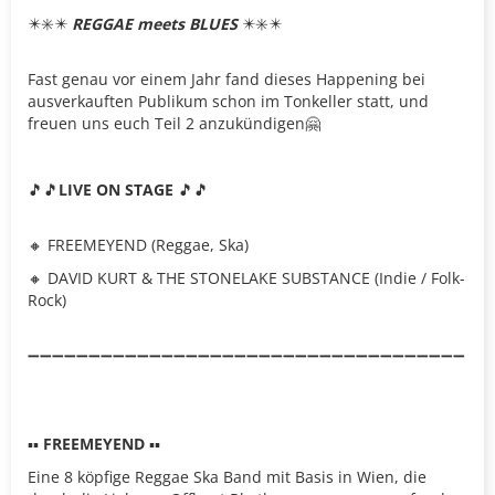
✴️✳️✴️
REGGAE meets BLUES
✴️✳️✴️
Fast genau vor einem Jahr fand dieses Happening bei
ausverkauften Publikum schon im Tonkeller statt, und
freuen uns euch Teil 2 anzukündigen🤗
🎵🎵
LIVE ON STAGE
🎵🎵
🔸 FREEMEYEND (Reggae, Ska)
🔸 DAVID KURT & THE STONELAKE SUBSTANCE (Indie / Folk-
Rock)
➖➖➖➖➖➖➖➖➖➖➖➖➖➖➖➖➖➖➖➖➖➖➖➖➖➖➖➖➖➖➖➖➖➖➖➖
▪️▪️
FREEMEYEND
▪️▪️
Eine 8 köpfige Reggae Ska Band mit Basis in Wien, die