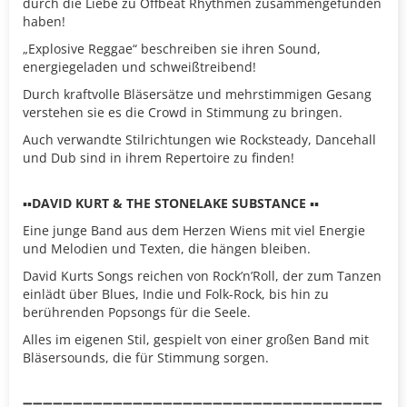
durch die Liebe zu Offbeat Rhythmen zusammengefunden
haben!
„Explosive Reggae“ beschreiben sie ihren Sound,
energiegeladen und schweißtreibend!
Durch kraftvolle Bläsersätze und mehrstimmigen Gesang
verstehen sie es die Crowd in Stimmung zu bringen.
Auch verwandte Stilrichtungen wie Rocksteady, Dancehall
und Dub sind in ihrem Repertoire zu finden!
▪️▪️
DAVID KURT & THE STONELAKE SUBSTANCE
▪️▪️
Eine junge Band aus dem Herzen Wiens mit viel Energie
und Melodien und Texten, die hängen bleiben.
David Kurts Songs reichen von Rock’n’Roll, der zum Tanzen
einlädt über Blues, Indie und Folk-Rock, bis hin zu
berührenden Popsongs für die Seele.
Alles im eigenen Stil, gespielt von einer großen Band mit
Bläsersounds, die für Stimmung sorgen.
➖➖➖➖➖➖➖➖➖➖➖➖➖➖➖➖➖➖➖➖➖➖➖➖➖➖➖➖➖➖➖➖➖➖➖➖