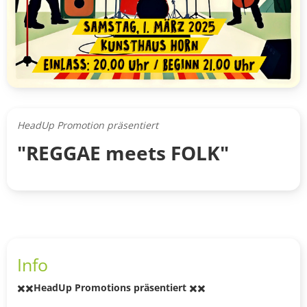
HeadUp Promotion präsentiert
"REGGAE meets FOLK"
Info
✖️✖️
HeadUp Promotions präsentiert
✖️✖️