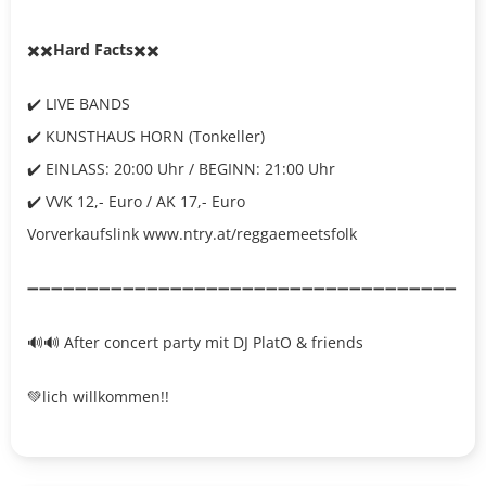
✖️✖️
Hard Facts
✖️✖️
✔️ LIVE BANDS
✔️ KUNSTHAUS HORN (Tonkeller)
✔️ EINLASS: 20:00 Uhr / BEGINN: 21:00 Uhr
✔️ VVK 12,- Euro / AK 17,- Euro
Vorverkaufslink www.ntry.at/reggaemeetsfolk
➖➖➖➖➖➖➖➖➖➖➖➖➖➖➖➖➖➖➖➖➖➖➖➖➖➖➖➖➖➖➖➖➖➖➖➖
🔊🔊 After concert party mit DJ PlatO & friends
💚lich willkommen!!