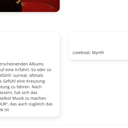
Loveboat, Mynth
3 erscheinenden Albums
 eine Irrfahrt. So oder so
fühlt: surreal, oftmals
s Gefühl eine Kreuzung
chtung zu fahren. Nach
ssern, hat sich das
 selbst Musik zu machen.
UR“, das auch zugleich das
k ist.
 breit gefächerte
zugleich. Das Weltgeschehen