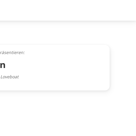
räsentieren:
en
 Loveboat