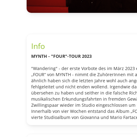
Info
MYNTH - "FOUR"-TOUR 2023
"Wandering" - der erste Vorbote des im März 202
„FOUR“ von MYNTH - nimmt die ZuhörerInnen mit auf
ähnlich haben sich die letzten Jahre wohl auch ange
fehlgeleitet und nicht enden wollend. Irgendwie da
übersehen zu haben und seither in die falsche Ri
musikalischen Erkundungsfahrten in fremden Gewä
Zwillingspaar wieder im Studio eingeschlossen um
Innerhalb von vier Wochen entstand das Album „FO
vierte Studioalbum von Giovanna und Mario Fartace
„FOUR“ reiht sich leichter jedoch ra
ffi
nierter in ihre
Diskographie ein. Es ist verspielt und erwachsen 