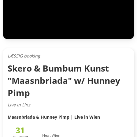
LÆSSIG booking
Skero & Bumbum Kunst
"Maasnbriada" w/ Hunney
Pimp
Live in Linz
Maasnbriada & Hunney Pimp | Live in Wien
31
Flex
,
Wien