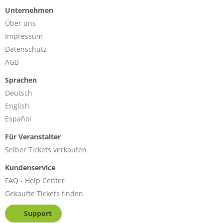
-----------
Unternehmen
Date -> Freitag 02. August 2024
Über uns
Location -> Bambergsaal Parkhotel Villach
Impressum
Datenschutz
AGB
Sprachen
Deutsch
English
Español
Für Veranstalter
Selber Tickets verkaufen
Kundenservice
FAQ - Help Center
Gekaufte Tickets finden
Support