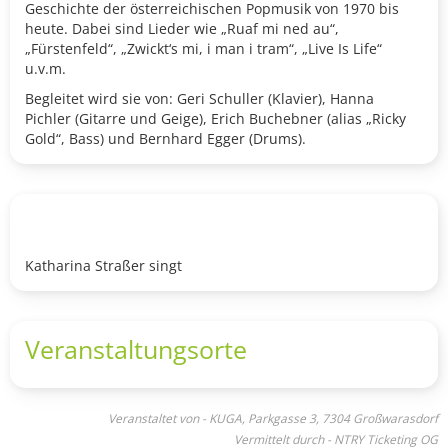
Geschichte der österreichischen Popmusik von 1970 bis
heute. Dabei sind Lieder wie „Ruaf mi ned au“,
„Fürstenfeld“, „Zwickt‘s mi, i man i tram“, „Live Is Life“
u.v.m.
Begleitet wird sie von: Geri Schuller (Klavier), Hanna
Pichler (Gitarre und Geige), Erich Buchebner (alias „Ricky
Gold“, Bass) und Bernhard Egger (Drums).
Katharina Straßer singt
Veranstaltungsorte
Veranstaltet von - KUGA, Parkgasse 3, 7304 Großwarasdorf
Vermittelt durch - NTRY Ticketing OG