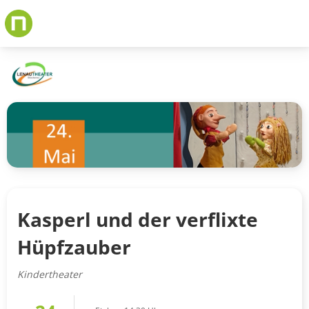
Skip
to
main
content
Kasperl und der verflixte
Hüpfzauber
Kindertheater