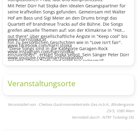
Mit Peter Dürr hat Stojka den idealen Gesangspartner für
seine kraftvollen Songs gefunden. Gemeinsam mit Walter
Hof am Bass und Sigi Meier an den Drums bringt das
Quartett elf brandneue Tracks auf die Bühne. Die Songs
greifen aktuelle Themen auf: von der Klimakrise in "Hot
out there" über gesellschaftliche Ängste in "Keep cool" bis
www.harristojka.at
hin zu persönlichen Geschichten wie in "Love isn't fair".
www.facebook.com/harri.stojka
"Diese Songs sind in die Kategorie Garagen-Rock
www.instagram.com/harristojka/
einzuordnen!", erklärt Stojka selbst. Sein Sänger Peter Dürr
www.youtube.com/@harristojka6000
ergänzt: "Diese Texte sind nicht nur zeitgemäß,
realitätsbezogen, sondern auch die härtesten Texte, die
ich jemals gesungen habe!"
Am 6.3. ist die Live-Präsentation der neuen Rocks Songs
Veranstaltungsorte
von Harri Stojka gemeinsam mit Peter Dürr (Gesang),
Arthur Darnhofer-Demar (Bass) und Sigi Meier (Drums).
Veranstaltet von - Chelsea Gastronomiebetriebs Ges.m.b.H., Blindengasse
25/3, 1080 Wien
Vermittelt durch - NTRY Ticketing OG