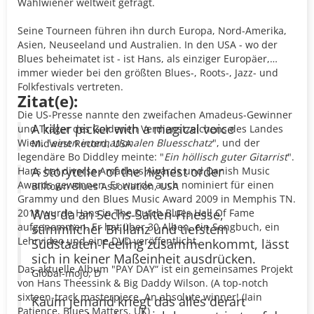
Wahlwiener weltweit gefragt.
Seine Tourneen führen ihn durch Europa, Nord-Amerika,
Asien, Neuseeland und Australien. In den USA - wo der
Blues beheimatet ist - ist Hans, als einziger Europäer,
immer wieder bei den größten Blues-, Roots-, Jazz- und
Folkfestivals vertreten.
Zitat(e):
Die US-Presse nannte den zweifachen Amadeus-Gewinner
A killer picker with a magical voice
und Träger des Goldenen Verdienstzeichens des Landes
Wien, "
einen internationalen Bluesschatz
", und der
Midwest Record, USA
legendäre Bo Diddley meinte: "
Ein höllisch guter Gitarrist
".
A storyteller of the highest order
Hans hat diverse Amadeus Awards und Danish Music
Awards gewonnen. Er wurde auch nominiert für einen
Billtown Blues Association, USA
Grammy und den Blues Music Award 2009 in Memphis TN.
2018 wurde Hans in The Dutch Blues Hall Of Fame
Was da an Sechs-Saiten-Finesse,
aufgenommen. Er hat über 30 Alben, ein Songbuch, ein
stimmlicher Brillanz und tiefstem
Lehrvideo und eine DVD veröffentlicht.
Südstaaten-Feeling zusammenkommt, lässt
sich in keiner Maßeinheit ausdrücken.
Das aktuelle Album "PAY DAY“ ist ein gemeinsames Projekt
Global-mojo, D
von Hans Theessink & Big Daddy Wilson. (A top-notch
sixteen-track masterpiece. An absolute winner! (Iain
Kaum jemand kriegt das alles derart
Patience, Blues Matters, UK)