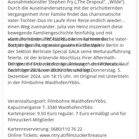
Ausnahmekünstler Stephen Fry („The Dropout“, „Wilde“).
Durch die Auseinandersetzung mit der erschütternden
Vergangenheit ihrer Familie findet das charismatische
Vater-Tochter-Duo im Laufe ihrer Reise endlich wieder
einen Weg zueinander. Julia von Heinz inszeniert diese
bewegende Familiengeschichte feinfühlig und mit
warmem Humor. TREASURE, der im Rahmen der
»Seit „Toni Erdmann“ hat man keine so himmlische Vater-
diesjährigen 74. Internationalen Filmfestspiele Berlin in
Tochter-Beziehung mehr gesehen.« Die Welt
der Sektion Berlinale Special GALA seine Welturaufführung
feierte, ist der krönende Abschluss ihrer Aftermath-
Trilogie, die sich mit den Auswirkungen des Holocaust auf
Der Verein Filmzuckerl zeigt „
Treasure
“ am Mittwoch, 4.
nachfolgende Generationen beschäftigt.
Dezember 2024, um 20:30 Uhr, und am Donnerstag, 5.
Dezember 2024, um 18:15 Uhr, im Original mit Untertiteln
in der Filmbühne Waidhofen/Ybbs.
Veranstaltungsort: Filmbühne Waidhofen/Ybbs,
Kapuzinergasse 7, 3340 Waidhofen/Ybbs
Kartenpreise: 9,50 Euro regulär, 7 Euro ermäßigt und für
Filmzuckerl-Mitglieder
Kartenreservierung: 0680/110 76 22
Online Tickets:
www.ntry.at/filmzuckerltreasure