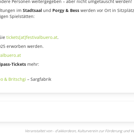
 andere Personen weitergegeben – aber nicht umgetauscht werden!
altungen im
Stadtsaal
und
Porgy & Bess
werden vor Ort in Sitzplät
igen Spielstätten:
Sie
tickets[at]festivalbuero.at
.
.2025 erworben werden.
ivalbuero.at
lpass-Tickets
mehr:
o & Britschgi
– Sargfabrik
Veranstaltet von - d'akkordeon, Kulturverein zur Förderung und