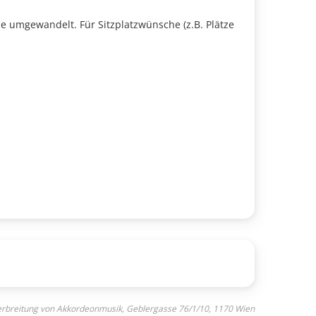
ze umgewandelt. Für Sitzplatzwünsche (z.B. Plätze
 Verbreitung von Akkordeonmusik, Geblergasse 76/1/10, 1170 Wien