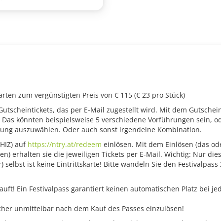
rten zum vergünstigten Preis von € 115 (€ 23 pro Stück)
Gutscheintickets, das per E-Mail zugestellt wird. Mit dem Gutschei
as könnten beispielsweise 5 verschiedene Vorführungen sein, oder 
hrung auszuwählen. Oder auch sonst irgendeine Kombination.
HIZ) auf
https://ntry.at/redeem
einlösen. Mit dem Einlösen (das od
) erhalten sie die jeweiligen Tickets per E-Mail. Wichtig: Nur dies
 selbst ist keine Eintrittskarte! Bitte wandeln Sie den Festivalpas
rkauft! Ein Festivalpass garantiert keinen automatischen Platz bei 
cher unmittelbar nach dem Kauf des Passes einzulösen!