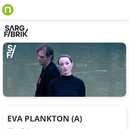
Skip
to
main
content
EVA PLANKTON (A)