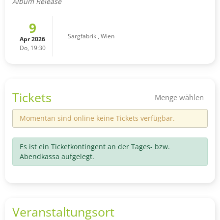
Album Release
9
Sargfabrik
,
Wien
Apr 2026
Do, 19:30
Tickets
Menge wählen
Momentan sind online keine Tickets verfügbar.
Es ist ein Ticketkontingent an der Tages- bzw.
Abendkassa aufgelegt.
Veranstaltungsort