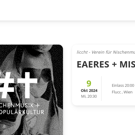
liccht - Verein für Nischenm
EAERES + MI
9
Einlass 20:00
Okt 2024
Flucc
,
Wien
Mi, 20:30