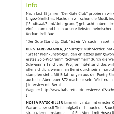
Info
Nach fast 15 Jahren "Der Gute Club" probieren wi
Ungewöhnliches. Nachdem wir schon die Musik ins
("Stadtsaal/Samt/Untergrund") gebracht haben, dr
einfach um und holen unsere liebsten heimischen
Rockundroll-Bude.
"Der Gute Stand Up Club" ist ein Versuch - lasset i
BERNHARD WAGNER
, gebürtiger Mühlviertler, hat
"Grazer Kleinkunstvogel", den er letztes Jahr gewo
erstes Solo-Programm "Schwammerl" durch die Wel
Schwammerl nicht nur Programmtitel sind, das wir
offensichtlich, wenn man Berni durch seine morbi
stampfen sieht. Mit Erfahrungen aus der Poetry Sl
auch das Abenteuer B72 machbar sein. Wir freuen 
[ Interview mit Berni
Wagner: http://www.kabarett.at/interviews/167/
]
HOSEA RATSCHILLER
kann ein verdammt ernster 
Warum aber soll Tiefsinnigkeit nicht auch die Bau
strapazieren imstande sein? Ein Abend mit Hosea Rat