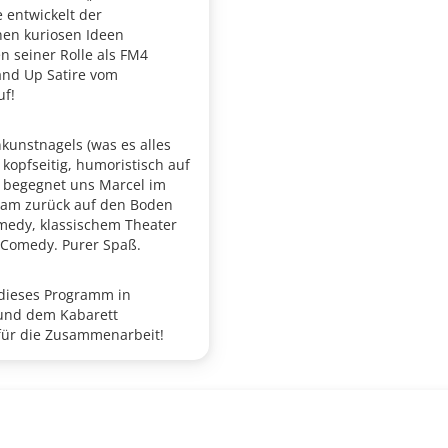
 entwickelt der
nen kuriosen Ideen
n seiner Rolle als FM4
and Up Satire vom
uf!
nkunstnagels (was es alles
g kopfseitig, humoristisch auf
, begegnet uns Marcel im
sam zurück auf den Boden
medy, klassischem Theater
 Comedy. Purer Spaß.
 dieses Programm in
 und dem Kabarett
für die Zusammenarbeit!