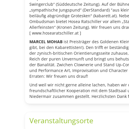
Swingerclub“ (Süddeutsche Zeitung). Auf der Bühne
„sympathische Jungspund“ (DerStandard) "aus klei
beiläufig abgründige Grotesken" (kabarett.at). Nebe
Ombudsman bietet Hosea Ratschiller vor allem „St
Allerfeinsten“ (Kronen Zeitung). Wir freuen uns dra
[ www.hosearatschiller.at ]
MARCEL MOHAB
ist Preisträger des Goldenen Klei
gibt, bei den Kabarettisten!). Den trifft er beständi
der zynisch-britischen Orientierungsseite zuhause
Reich der puren Unvernunft und bringt uns behut
der Banalität. Zwichen Clownerie und Stand Up-Co
und Performance Art, Improvisation und Character
Erraten: Wir freuen uns drauf!
Und weil wir nicht gerne alleine lachen, haben wir
freundschaftlicher Kooperation mit dem Stadtsaal
Niedermair zusammen gestellt. Herzlichsten Dank 
Veranstaltungsorte