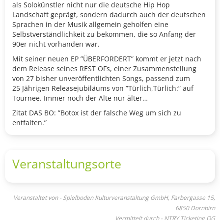
als Solokünstler nicht nur die deutsche Hip Hop
Landschaft geprägt, sondern dadurch auch der deutschen
Sprachen in der Musik allgemein geholfen eine
Selbstverständlichkeit zu bekommen, die so Anfang der
90er nicht vorhanden war.
Mit seiner neuen EP ”ÜBERFORDERT” kommt er jetzt nach
dem Release seines REST OFs, einer Zusammenstellung
von 27 bisher unveröﬀentlichten Songs, passend zum
25 Jährigen Releasejubiläums von ”Türlich,Türlich:” auf
Tournee. Immer noch der Alte nur älter…
Zitat DAS BO: ”Botox ist der falsche Weg um sich zu
entfalten.”
Veranstaltungsorte
Veranstaltet von - Spielboden Kulturveranstaltung GmbH, Färbergasse 15,
6850 Dornbirn
Vermittelt durch - NTRY Ticketing OG