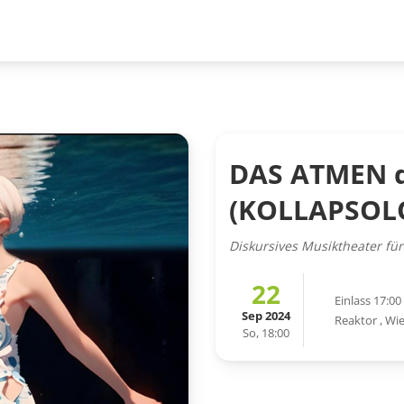
DAS ATMEN 
(KOLLAPSOLOG
Diskursives Musiktheater fü
22
Einlass 17:00
Sep 2024
Reaktor
,
Wi
So, 18:00