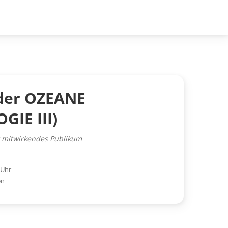
der OZEANE
IE III)
r mitwirkendes Publikum
 Uhr
en