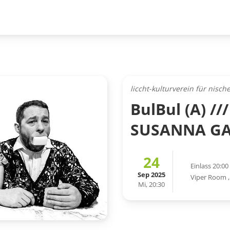
liccht-kulturverein für nisc
BulBul (A) /
SUSANNA GA
24
Einlass 20:00
Sep 2025
Viper Room
Mi, 20:30