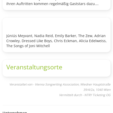
ihren Auftritten kommen regelmäßig Gaststars dazu.
Ticketinfo
: Early Bird Dreitagespässe sind ausverkauft; es
gibt noch Dreitagespässe zum regulären Preis und ab
sofort jetzt auch Einzeltagestickets.
Júniús Meyvant, Nadia Reid, Emily Barker, The Zew, Adrian
Crowley, Dressed Like Boys, Chris Eckman, Alicia Edelweiss,
The Songs of Joni Mitchell
Veranstaltungsorte
Veranstaltet von - Vienna Songwriting Association, Wiedner Hauptstraße
39/4/2a, 1040 Wien
Vermittelt durch - NTRY Ticketing OG
Unternehmen