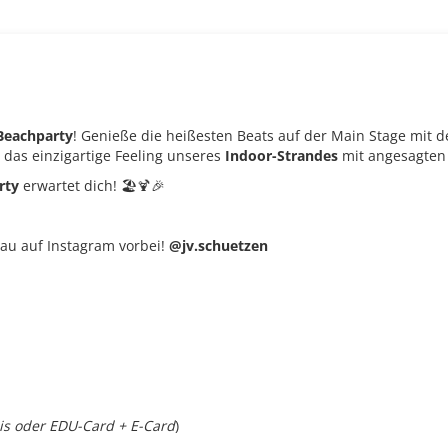
Beachparty
! Genieße die heißesten Beats auf der Main Stage mit 
 das einzigartige Feeling unseres
Indoor-Strandes
mit angesagten 
rty
erwartet dich! 🏖️🍹🎉
au auf Instagram vorbei!
@jv.schuetzen
eis oder EDU-Card + E-Card
)