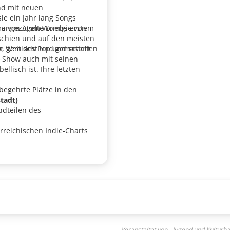
nd mit neuen
ie ein Jahr lang Songs
 ungezügelte Energie von
hme von Atom Wombs erstem
rschien und auf den meisten
ie Welt des Pop und schaffen
, gemischt und gemastert
e-Show auch mit seinen
llisch ist. Ihre letzten
begehrte Plätze in den
tadt)
andteilen des
.
reichischen Indie-Charts
walt, die man sich nicht
r 100 Live-Gigs unter Beweis
Appeal Records erscheinen
des Pop mit einer großzügigen
Veranstaltet von - Jugend und Kultur