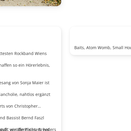
Baits, Atom Womb, Small Ho
hottesten Rockband Wiens
haffen so ein Hörerlebnis,
ang von Sonja Maier ist
ancholie, nahtlos ergänzt
rts von Christopher
nd Bassist Bernd Faszl
ands wie die Pixies, Breeders
ull“ veröffentlichten, hat