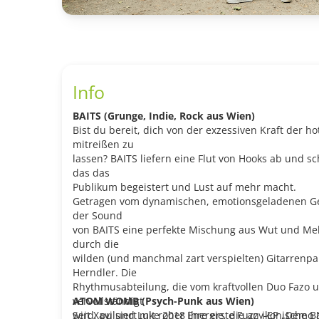
Info
BAITS (Grunge, Indie, Rock aus Wien)
Bist du bereit, dich von der exzessiven Kraft der 
mitreißen zu
lassen? BAITS liefern eine Flut von Hooks ab und sc
das das
Publikum begeistert und Lust auf mehr macht.
Getragen vom dynamischen, emotionsgeladenen Ges
der Sound
von BAITS eine perfekte Mischung aus Wut und Mel
durch die
wilden (und manchmal zart verspielten) Gitarrenpa
Herndler. Die
Rhythmusabteilung, die vom kraftvollen Duo Fazo u
vervollständigt
ATOM WOMB (Psych-Punk aus Wien)
wird, pulsiert mit roher Energie, die an ikonische B
Seit Xavi und Luke 2018 ihre erste Fuzzy-EP „Demo N