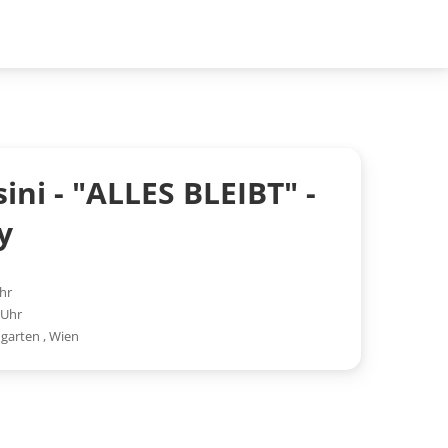
sini - "ALLES BLEIBT" -
y
hr
 Uhr
mgarten
,
Wien