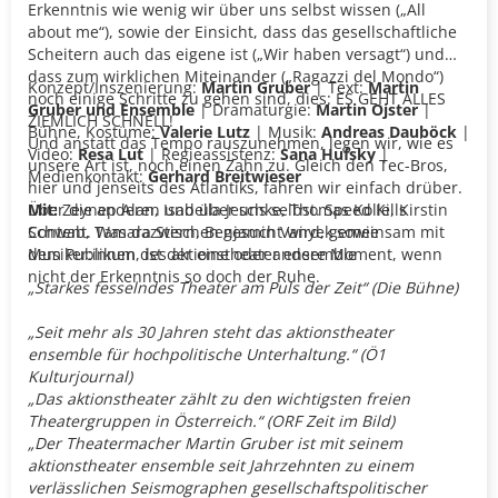
Erkenntnis wie wenig wir über uns selbst wissen („All
about me“), sowie der Einsicht, dass das gesellschaftliche
Scheitern auch das eigene ist („Wir haben versagt“) und
dass zum wirklichen Miteinander („Ragazzi del Mondo“)
Konzept/Inszenierung:
Martin Gruber
| Text:
Martin
noch einige Schritte zu gehen sind, dies: ES GEHT ALLES
Gruber und Ensemble
| Dramaturgie:
Martin Ojster
|
ZIEMLICH SCHNELL!
Bühne, Kostüme:
Valerie Lutz
| Musik:
Andreas Dauböck
|
Und anstatt das Tempo rauszunehmen, legen wir, wie es
Video:
Resa Lut
| Regieassistenz:
Sana Hufsky
|
unsere Art ist, noch einen Zahn zu. Gleich den Tec-Bros,
Medienkontakt:
Gerhard Breitwieser
hier und jenseits des Atlantiks, fahren wir einfach drüber.
Über die anderen und über uns selbst. Speed Kills
Mit:
Zeynep Alan, Isabella Jeschke, Thomas Kolle, Kirstin
Content. Was dazwischen gesucht wird, gemeinsam mit
Schwab, Tamara Stern, Benjamin Vanyek sowie
dem Publikum, ist der eine oder andere Moment, wenn
Musiker:innen des aktionstheater ensemble
nicht der Erkenntnis so doch der Ruhe.
„Starkes fesselndes Theater am Puls der Zeit“ (Die Bühne)
„Seit mehr als 30 Jahren steht das aktionstheater
ensemble für hochpolitische Unterhaltung.“ (Ö1
Kulturjournal)
„Das aktionstheater zählt zu den wichtigsten freien
Theatergruppen in Österreich.“ (ORF Zeit im Bild)
„Der Theatermacher Martin Gruber ist mit seinem
aktionstheater ensemble seit Jahrzehnten zu einem
verlässlichen Seismographen gesellschaftspolitischer