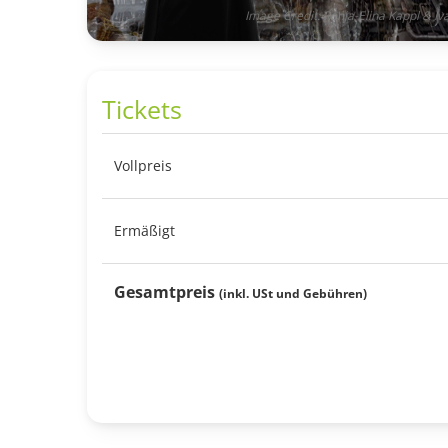
Image Credit: Ronja-Elina Kappl & I
Tickets
Vollpreis
Ermäßigt
Gesamtpreis
(inkl. USt und Gebühren)