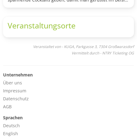
an supersauberen, legalen Geschäften am Rechnungshof
vorbei seinen letzten USB-Stick für ein Glas und
spannende Erzählungen tauscht. Um Mitternacht geht es
Veranstaltungsorte
dann vom Rotlicht in die Blaulicht-Disco! Seid dabei in
der Park Street 3.
Veranstaltet von - KUGA, Parkgasse 3, 7304 Großwarasdorf
Vermittelt durch - NTRY Ticketing OG
Unternehmen
Über uns
Impressum
Datenschutz
AGB
Sprachen
Deutsch
English