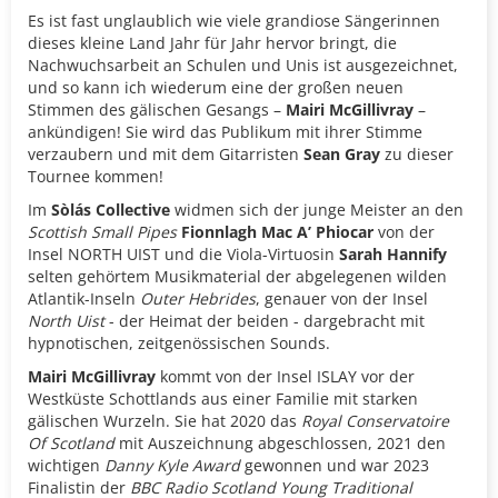
Es ist fast unglaublich wie viele grandiose Sängerinnen
dieses kleine Land Jahr für Jahr hervor bringt, die
Nachwuchsarbeit an Schulen und Unis ist ausgezeichnet,
und so kann ich wiederum eine der großen neuen
Stimmen des gälischen Gesangs –
Mairi McGillivray
–
ankündigen! Sie wird das Publikum mit ihrer Stimme
verzaubern und mit dem Gitarristen
Sean Gray
zu dieser
Tournee kommen!
Im
Sòlás Collective
widmen sich der junge Meister an den
Scottish Small Pipes
Fionnlagh Mac A’ Phiocar
von der
Insel NORTH UIST und die Viola-Virtuosin
Sarah Hannify
selten gehörtem Musikmaterial der abgelegenen wilden
Atlantik-Inseln
Outer Hebrides
, genauer von der Insel
North Uist
- der Heimat der beiden - dargebracht mit
hypnotischen, zeitgenössischen Sounds.
Mairi McGillivray
kommt von der Insel ISLAY vor der
Westküste Schottlands aus einer Familie mit starken
gälischen Wurzeln. Sie hat 2020 das
Royal Conservatoire
Of Scotland
mit Auszeichnung abgeschlossen, 2021 den
wichtigen
Danny Kyle Award
gewonnen und war 2023
Finalistin der
BBC Radio Scotland Young Traditional