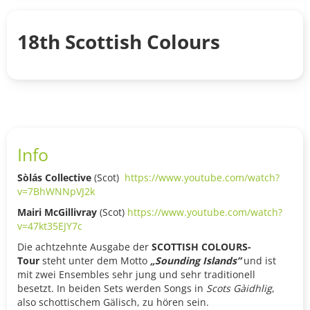
18th Scottish Colours
Info
Sòlás Collective
(Scot)
https://www.youtube.com/watch?
v=7BhWNNpVJ2k
Mairi McGillivray
(Scot)
https://www.youtube.com/watch?
v=47kt35EJY7c
Die achtzehnte Ausgabe der
SCOTTISH COLOURS-
Tour
steht unter dem Motto
„Sounding Islands”
und ist
mit zwei Ensembles sehr jung und sehr traditionell
besetzt. In beiden Sets werden Songs in
Scots Gàidhlig
,
also schottischem Gälisch, zu hören sein.